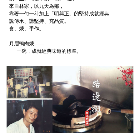
來自林家，以九天為鄰，
靠著一勺一斗加上「明與正」的堅持成就經典
說傳承、講堅持、究品質。
食、焿、手作。
月眉鴨肉焿——
一碗，成就經典味道的標準
。