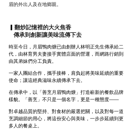
眉的外出人及在地鄉親。
▎
翻炒記憶裡的大火焦香
傳承到創新讓美味流傳下去
時至今日，月眉鴨肉焿已由創辦人林明正先生傳承給二
代，由林育男夫妻接手實體店面的營運，而網路行銷則
由其弟妹們分工負責。
一家人團結合作，攜手接棒，肩負起將美味延續的重要
使命；讓這經典滋味永續傳承下去。
在傳承中，以「善烹月眉鴨肉焿」打造嶄新的餐飲品牌
樣貌。「善烹」不只是一個名字，更是一種態度——
對卓越品質的堅持、對食材的嚴選把關，以及對每一道
烹調細節的用心，將這份安心與美味，一步步延續到更
多人的餐桌上。