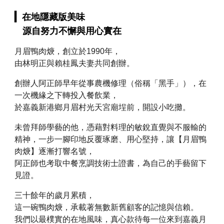
▎
在地隱藏版美味
源自努力不懈與用心實在
月眉鴨肉焿，創立於1990年，
由林明正與賴桂鳳夫妻共同創辦。
創辦人阿正師早年從事農機修理（俗稱「黑手」），在
一次機緣之下轉投入餐飲業，
於嘉義新港鄉月眉村光天宮廟埕前，開設小吃攤。
未曾拜師學藝的他，憑藉對料理的敏銳直覺與不服輸的
精神，一步一腳印地反覆琢磨、用心堅持，讓【月眉鴨
肉焿】逐漸打響名號，
阿正師
也考取中餐烹調技術士證書，為自己的手藝留下
見證。
三十餘年的歲月累積，
這一碗鴨肉焿，承載著無數新舊顧客的記憶與信賴。
我們以最樸實的在地風味，真心款待每一位來到嘉義月