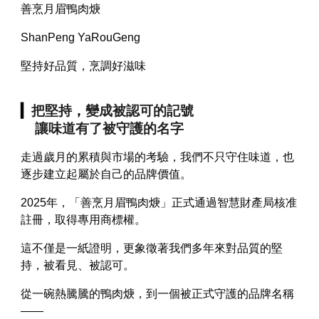
善烹月眉鴨肉焿
ShanPeng YaRouGeng
堅持好品質，烹調好滋味
▎
把堅持
，
變成被認可的記號
讓味道有了被守護的名字
走過歲月的累積與市場的考驗，我們不只守住味道，也
逐步建立起屬於自己的品牌價值。
2025年，「善烹月眉鴨肉焿」正式通過智慧財產局核准
註冊，取得專用商標權。
這不僅是一紙證明，更象徵著我們多年來對品質的堅
持，被看見、被認可。
從一碗熱騰騰的鴨肉焿，到一個被正式守護的品牌名稱
——