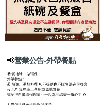
📢
營業公告-外帶餐點
🌍 愛地球・做環保
外帶餐點：
🍜 焿類、湯類料理 恕不提供也不販售紙碗與餐盒
🚗 若打算在車上享用或原地野餐，
請記得自備環保碗唷～一起為地球盡一份心力 ♻️
本店僅提供免洗湯匙與筷子，