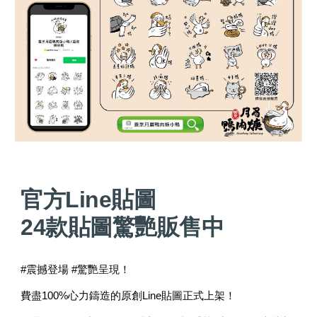
官方Line貼圖
24款貼圖驚艷販售中
#震撼登場 #驚艷呈現！
費盡100%心力鑄造的原創Line貼圖正式上架！