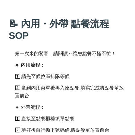
📝 內用・外帶 點餐流程
SOP
第一次來的饕客，請閱讀～讓您點餐不慌不忙！
🔸 內用流程：
1️⃣ 請先至候位區排隊等候
2️⃣ 拿到內用菜單後再入座點餐
,
填
寫完成將點餐單放
置前台
🔸 外帶流程：
1️⃣ 直接至點餐櫃檯填單點餐
2️⃣ 填好後自行撕下號碼條,將點餐單放置前台