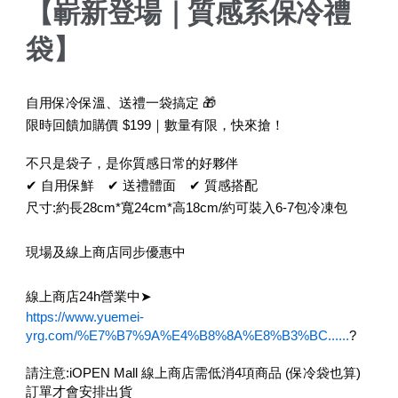
【嶄新登場｜質感系保冷禮
袋】
自用保冷保溫、送禮一袋搞定 🎁
限時回饋加購價 $199｜數量有限，快來搶！
不只是袋子，是你質感日常的好夥伴
✔ 自用保鮮 ✔ 送禮體面 ✔ 質感搭配
尺寸:約長28cm*
寬24cm*高18cm/約可裝入6-7包冷凍包
現場及線上商店同步優惠中
線上商店24h營業中➤
https://www.yuemei-
yrg.com/%E7%B7%9A%E4%B8%8A%E8%B3%BC......
?
請注意:iOPEN Mall 線上商店需低消4項商品 (保冷袋也算)
訂單才會安排出貨