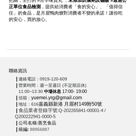
把關，主打的 #古早味貢丸
，
未添加防腐劑及硼酸 #通過公
正單位食品檢測
，提供給消費者「食的安心」、「值得信
任」的食品，是月眉鴨肉焿對消費者不變的承諾！讓你吃
的安心，買的放心。
聯絡資訊
|
連絡電話：0919-120-609
|
營業時間：週一至週日 (不定期店休)
11:00~13:30
中場休息
17:00- 19:00
|
yuemei.yrg@gmail.com
信箱：
|
嘉義縣新港 月眉村149附50號
地址：616
|
食品業者登錄字號:
Q-202265841-0000
1
-
4
/
Q200222941-0000-5
|
公司名稱:善烹食品
|
統編:
88956887