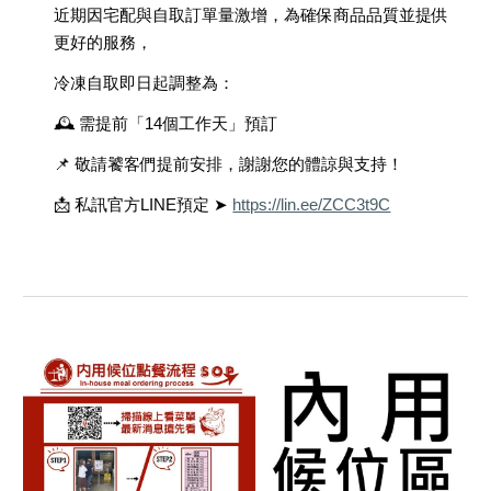
近期因宅配與自取訂單量激增，為確保商品品質並提供
更好的服務，
冷凍自取即日起調整為：
🕰 需提前「14個工作天」預訂
📌 敬請饕客們提前安排，謝謝您的體諒與支持！
📩 私訊官方LINE預定 ➤
https://lin.ee/ZCC3t9C