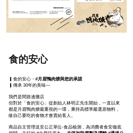
食的安心
▎食的安心・
#月眉鴨肉焿與您的承諾
▎傳承 30年的美味—
我們是間路邊攤店
但對於「食的安心」從創始人林明正先生開始，一直以來
都是月眉鴨肉焿最重視的一環，秉持高標準嚴選原物料，
做自己要吃的食物才會賣給客人。
商品自主管理送至公正單位-食品檢測，為消費者食安徹底